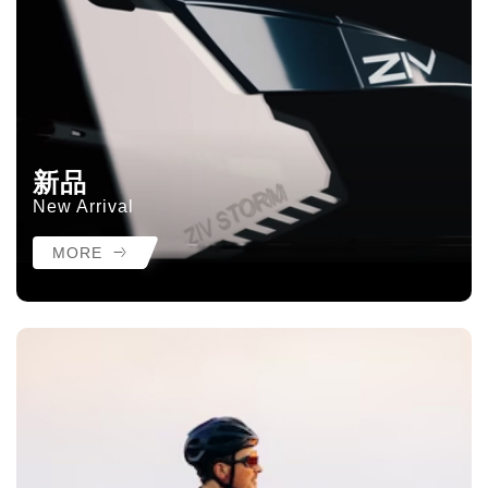
新品
New Arrival
MORE