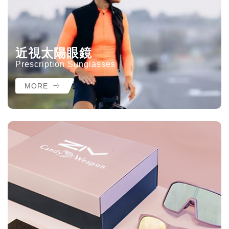
近視太陽眼鏡
Prescription Sunglasses
MORE