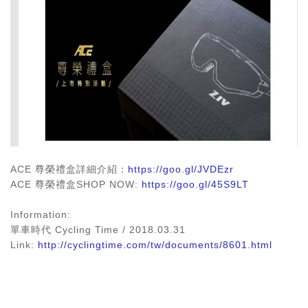
ACE 尊榮禮盒詳細介紹：
https://goo.gl/JVDEzr
ACE 尊榮禮盒SHOP NOW:
https://goo.gl/45S9LT
Information:
單車時代 Cycling Time / 2018.03.31
Link:
http://cyclingtime.com/tw/documents/8601.html