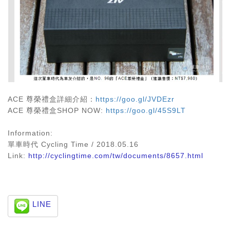
ACE 尊榮禮盒詳細介紹：
https://goo.gl/JVDEzr
ACE 尊榮禮盒SHOP NOW:
https://goo.gl/45S9LT
Information:
單車時代 Cycling Time / 2018.05.16
Link:
http://cyclingtime.com/tw/documents/8657.html
LINE