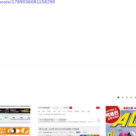
w/posts/1789036081158290