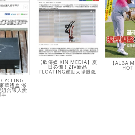
【欣傳媒 XIN MEDIA】夏
【ALBA M
日必備！ZIV新品
HOT
FLOATING運動太陽眼鏡
CYCLING
IV豪華禮盒 澎
變組合讓人愛
釋手