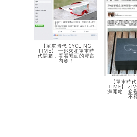
【單車時代 CYCLING
TIME】 一起來和單車時
代開箱，看看裡面的豐富
內容！
【單車時代 
TIME】 Z
湃開箱—多
不