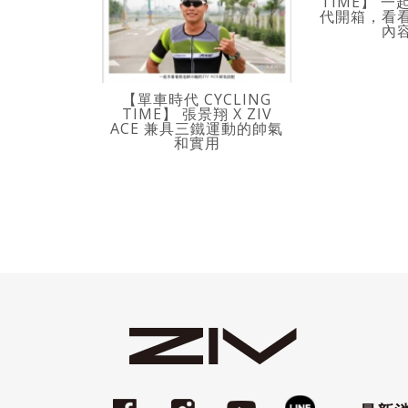
TIME】 
代開箱，看
內
【單車時代 CYCLING
TIME】 張景翔 X ZIV
ACE 兼具三鐵運動的帥氣
和實用