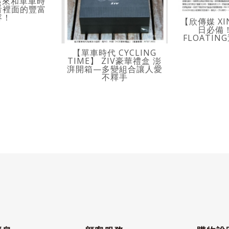
一起來和單車時
看裡面的豐富
容！
【欣傳媒 XI
日必備！
FLOATI
【單車時代 CYCLING
TIME】 ZIV豪華禮盒 澎
湃開箱—多變組合讓人愛
不釋手