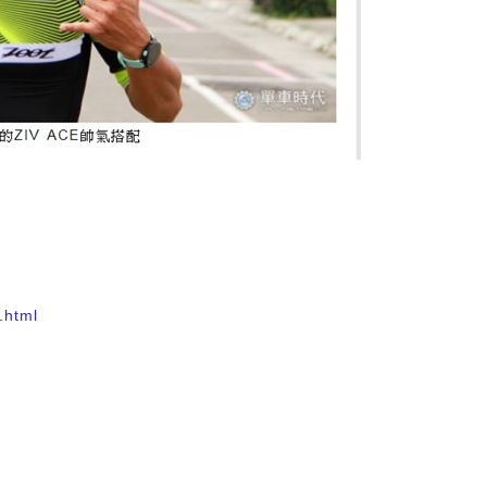
T
html​