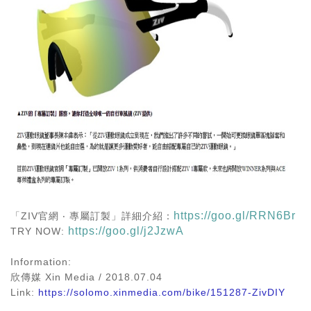
https://goo.gl/RRN6Br
「ZIV官網 ‧ 專屬訂製」詳細介紹：
https://goo.gl/j2JzwA
TRY NOW:
Information:
欣傳媒 Xin Media / 2018.07.04
Link:
https://solomo.xinmedia.com/bike/151287-ZivDIY