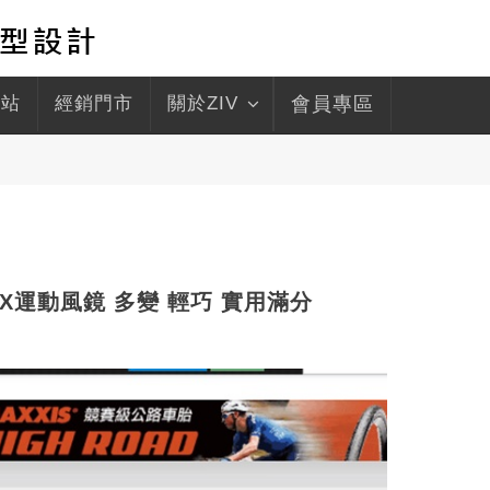
驛站
經銷門市
關於ZIV
會員專區
 1 RX運動風鏡 多變 輕巧 實用滿分