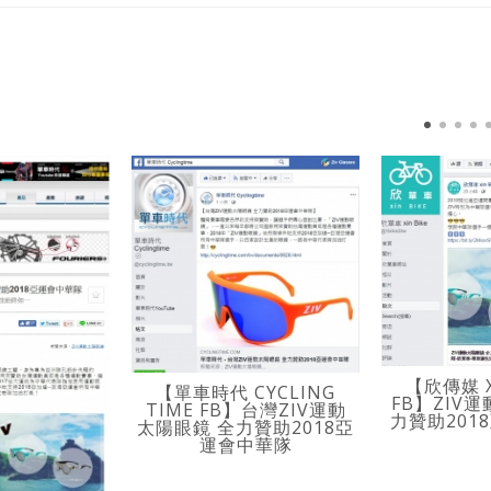
【欣傳媒 X
【單車時代 CYCLING
FB】ZIV
TIME FB】台灣ZIV運動
力贊助201
太陽眼鏡 全力贊助2018亞
運會中華隊