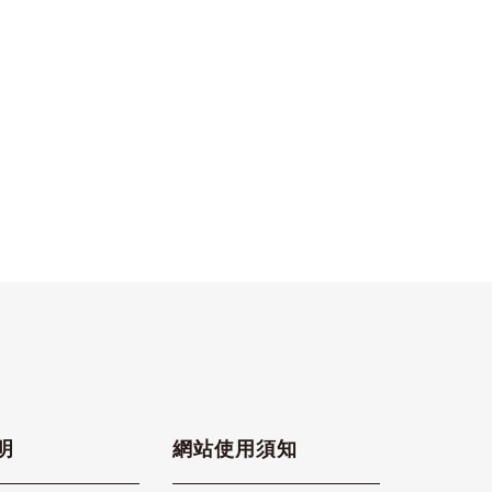
NEWS】台
陽眼鏡 贊
明
網站使用須知