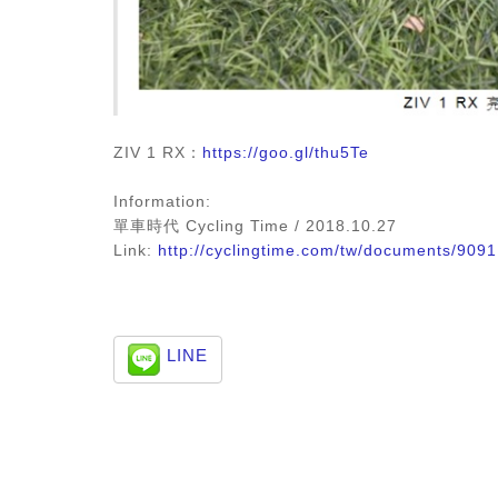
ZIV 1 RX：
https://goo.gl/thu5Te
Information:
單車時代 Cycling Time / 2018.10.27
Link:
http://cyclingtime.com/tw/documents/9091
LINE