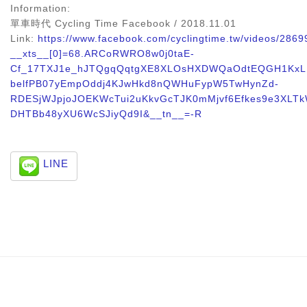
Information:
單車時代 Cycling Time Facebook / 2018.11.01
Link:
https://www.facebook.com/cyclingtime.tw/videos/286
__xts__[0]=68.ARCoRWRO8w0j0taE-
Cf_17TXJ1e_hJTQgqQqtgXE8XLOsHXDWQaOdtEQGH1Kx
belfPB07yEmpOddj4KJwHkd8nQWHuFypW5TwHynZd-
RDESjWJpjoJOEKWcTui2uKkvGcTJK0mMjvf6Efkes9e3XLT
DHTBb48yXU6WcSJiyQd9I&__tn__=-R​
LINE