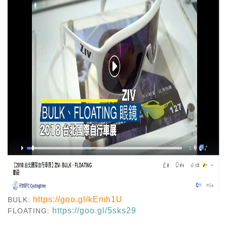
https://goo.gl/kEmh1U
BULK:
https://goo.gl/5sks29
FLOATING: