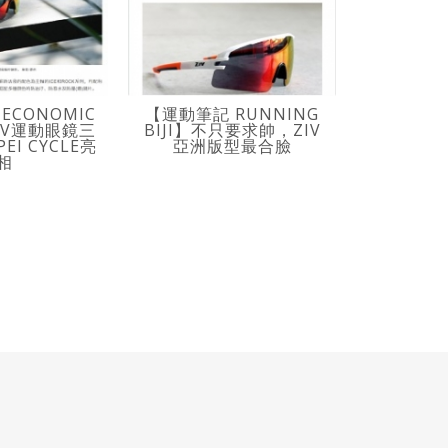
【
ECONOMIC
【運動筆記 RUNNING
COMMERC
ZIV運動眼鏡三
BIJI】不只要求帥，ZIV
ZIV運動
EI CYCLE亮
亞洲版型最合臉
相