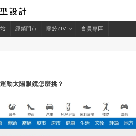
驛站
經銷門市
關於ZIV
會員專區
！運動太陽眼鏡怎麼挑？