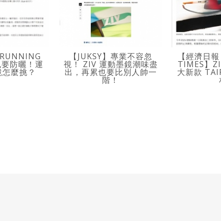
RUNNING
【JUKSY】專業不容忽
【經濟日報 
睛也要防曬！運
視！ ZIV 運動墨鏡潮味盡
TIMES】
鏡怎麼挑？
出，再累也要比別人帥一
大新款 TAIP
階！