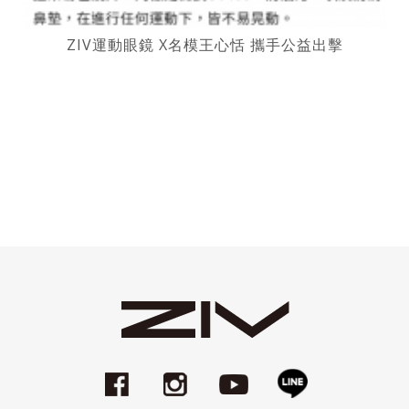
ZIV運動眼鏡 X名模王心恬 攜手公益出擊