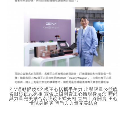
ZIV運動眼鏡X名模王心恬攜手美力 出擊限量公益聯
名眼鏡正式亮相 宣告上線開賣王心恬現身展演 時尚
與力量完美結合名眼鏡正式亮相 宣告上線開賣 王心
恬現身展演 時尚與力量完美結合