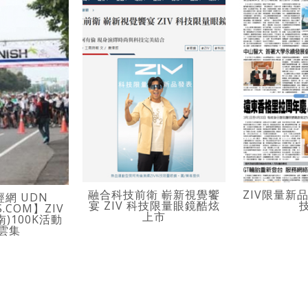
融合科技前衛 嶄新視覺饗
ZIV限量新
網 UDN
宴 ZIV 科技限量眼鏡酷炫
S.COM】ZIV
上市
)100K活動
雲集