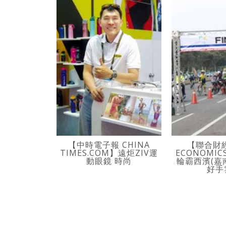
【中時電子報 CHINA
【聯合財經
TIMES.COM】遠炬ZIV運
ECONOMIC
動眼鏡 時尚
輪霸西濱(嘉南
好手