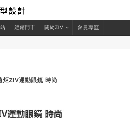
驛站
經銷門市
關於ZIV
會員專區
】遠炬ZIV運動眼鏡 時尚