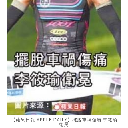
【蘋果日報 APPLE DAILY】擺脫車禍傷痛 李筱瑜
衛冕