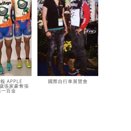
 APPLE
國際自行車展覽會
【中天電視台
15歲張家豪奪張
生活百分
第一百金
VIS