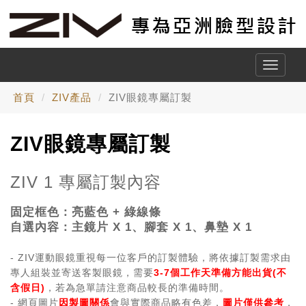
Toggle
naviga
首頁
ZIV產品
ZIV眼鏡專屬訂製
ZIV眼鏡專屬訂製
ZIV 1 專屬訂製內容
固定框色：
亮藍色 + 綠線條
自選內容：主鏡片 X 1、
腳套 X 1、鼻墊 X 1
- ZIV運動眼鏡重視每一位客戶的訂製體驗，將依據訂製需求由
專人組裝並寄送客製眼鏡，需要
3-7個工作天準備方能出貨(不
含假日)
，若為急單請注意商品較長的準備時間。
- 網頁圖片
因製圖關係
會與實際商品略有色差，
圖片僅供參考
，