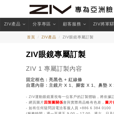
ZIV產品
分享專區
顧客服務
ZIV將軍
首頁
ZIV產品
ZIV眼鏡專屬訂製
ZIV眼鏡專屬訂製
ZIV 1 專屬訂製內容
固定框色：
亮黑色 + 紅線條
自選內容：主鏡片 X 1、
腳套 X 1、鼻墊
X 
- ZIV運動眼鏡重視每一位客戶的訂製體驗，將依
- 網頁圖片
因製圖關係
會與實際商品略有色差，
圖片
- 如有任何疑問請電洽客服人員 +886 6 384 0100
(服務時間：週一至週五 9:00 – 17:00，週六、