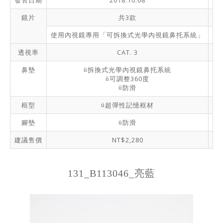
鏡片
共3款
使用內視鏡專用「可拆換式光學內視鏡鼻托系統」
無
透視率
CAT. 3
鼻墊
拆換式光學內視鏡鼻托系統
ü
可調整360度
ü
防滑
ü
框型
超彈性記憶框材
ü
腳墊
防滑
ü
建議售價
NT$2,280
131_B113046_亮藍