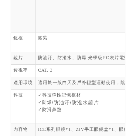
鏡框
霧紫
鏡片
防油汙、防潑水、防爆 光學級
PC
灰片電藍多
透視率
CAT. 3
適用環境
適用於一般白天及戶外輕型運動使用，陰天或
科技
✓
科技彈性記憶框材
✓
防爆/
防油汙/防潑水鏡片
✓
防滑鼻墊
內容物
ICE系列眼鏡*1、ZIV手工眼鏡盒*1、眼鏡布