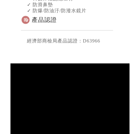
✓
防滑鼻墊
✓
防爆/防油汙/防潑水鏡片
產品認證
經濟部商檢局產品認證：D63966