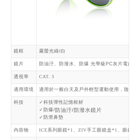
鏡框
霧螢光綠
/
白
鏡片
防油汙、防潑水、防爆 光學級PC灰片電白水
透視率
CAT. 3
適用環境
適用於一般白天及戶外輕型運動使用，陰天或
科技
✓
科技彈性記憶框材
✓
防爆/
防油汙/防潑水鏡片
✓
防滑鼻墊
內容物
ICE系列眼鏡*1、ZIV手工眼鏡盒*1、眼鏡布