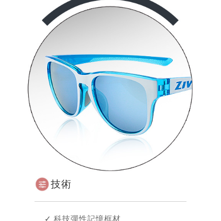
技術
✓
科技彈性記憶框材