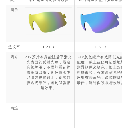
圖示
透視率
CAT.3
CAT.3
簡介
ZIV茶片本身能阻擋平滑光
ZIV灰色鏡片有效降低光線
亮表面的反射光線，最適
強度，戴上後仍可清楚地辨
合駕駛用，不僅能看到物
別景物原來顏色，加上藍白
體細微部份，黃色膜層更
多層鍍膜，有效過濾強光與
能增強視覺對比，多層鍍
反射有害藍光，多膜層遮光
膜遮光最佳，達到保護眼
最佳，達到保護眼睛效果。
睛效果。
備註