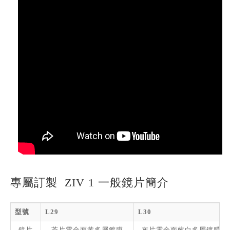
專屬訂製 ZIV 1 一般鏡片簡介
型號
L29
L30
鏡片
茶片電全面黃多層鍍膜
灰片電全面藍白多層鍍膜