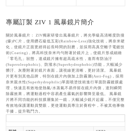
專屬訂製 ZIV 1 風暴鏡片簡介
關於風暴鏡片： ZIV獨家研發出風暴鏡片，將光學級高清晰度防撞
(爆)PC片，使用鑽石級低五彩(Rainbow-Less)強化技術，將奈米硬
化，使鏡片正面更經得起長時間的刮磨，並採用高真空離子電鍍技
術(Coating)，將高科技奈米均勻附著於鏡片上，使鏡片形成細緻
「零毛孔」狀態，達成鏡片擁有超高疏水性，進而有防油汙
(Superoleophobic)、防潑水(Superhydrophobic)功能，大幅減少
髒汙、灰塵附著於鏡片表面，讓視線更清晰，更好清潔。 風暴鏡
片更有別其他品牌，特別在鏡片內側加上防霧層(Anti-Fog)，採用
奈米親水性(Superhydrophilic)單面噴塗技術進行單面防霧鍍膜處
理，快速且有效地使熱氣/水蒸氣不易停留在鏡片內側，達到瞬間
除霧效果，將運動過程中容易產生霧氣的影響降至最低。 風暴鏡
片將不同功能的科技膜層集於一鏡，大幅減少鏡片起霧，不僅完整
有效地保護運動員雙眼，更使運動員專注於賽程中，不被其他事物
干擾，提升戰鬥力。