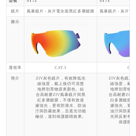
型號
ST72
ST73
鏡片
風暴鏡片 - 灰片電全面黑紅多層鍍膜
風暴鏡片 - 灰片
圖示
透視率
CAT.3
CAT
簡介
ZIV灰色鏡片，有效降低光
ZIV灰色鏡片
線強度，戴上後仍可清楚
線強度，戴上
地辨別景物原來顏色。結
地辨別景物原
合高耐磨ZIV風暴鏡片與黑
合高耐磨ZIV
紅多層鍍膜，不僅有效過
白多層鍍膜，
濾強光，更有防潑水、防油
濾強光，更有
汙與防霧效果，且遮光功能
油汙與防霧效
極佳，達到保護眼睛效果。
光與反射有害
保護眼睛