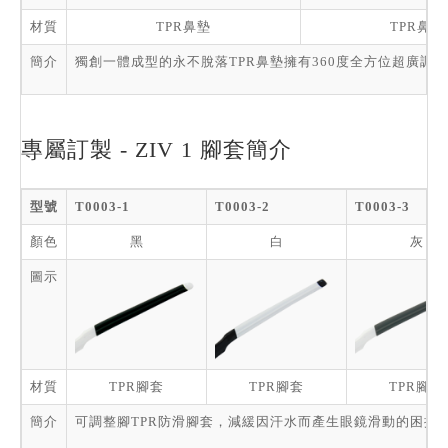
材質
TPR鼻墊
TPR鼻墊
簡介
獨創一體成型的永不脫落TPR鼻墊擁有360度全方位超廣
專屬訂製 - ZIV 1 腳套簡介
型號
T0003-1
T0003-2
T0003-3
顏色
黑
白
灰
圖示
材質
TPR腳套
TPR腳套
TPR腳套
簡介
可調整腳TPR防滑腳套，減緩因汗水而產生眼鏡滑動的困擾