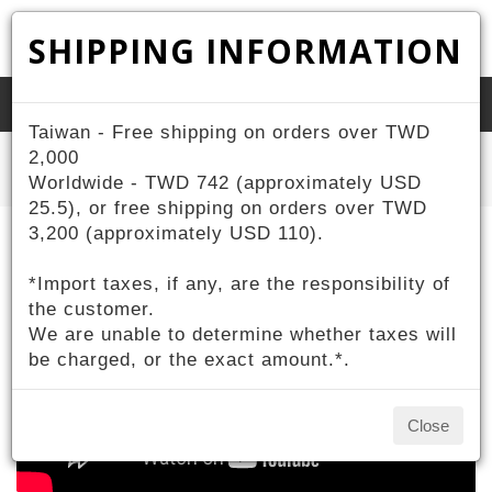
SHIPPING INFORMATION
Toggle
Taiwan - Free shipping on orders over TWD
naviga
Home
2,000
ZIV Products
Safety Glasses
球類安全眼鏡10-15歲 (近視可戴)
Worldwide - TWD 742 (approximately USD
25.5), or free shipping on orders over TWD
3,200 (approximately USD 110).
*Import taxes, if any, are the responsibility of
the customer.
We are unable to determine whether taxes will
be charged, or the exact amount.*.
Close