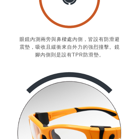
眼鏡內測兩旁與鼻樑處內側，皆設有防滑避
震墊，吸收且緩衝來自外力的強烈撞擊。鏡
腳內側則是設有TPR防滑墊。