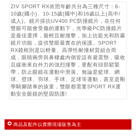
ZIV SPORT RX依照年齡共分為三種尺寸：6-
10歲(國小)、10-15歲(國中)和16歲以上(高中/
成人)。鏡片採抗UV400 PC防撞鏡片，在任何
雙眼可能會受傷的運動下，光學級PC防撞鏡片
是最佳選擇，最輕且耐撞擊，加上抗藍光和防霧
鏡片功能，提供雙眼最實在的保護。SPORT
RX鏡框則是以輕量、高彈性耐撞材質組合而
成，眼睛兩旁與鼻樑處內側皆設有避震墊，吸收
且緩衝來自外力的強烈撞擊，更配有頭部鬆緊
帶，防止眼鏡在運動中滑落。無論是籃球、網
球、壁球、羽球、手球、足球等運動，甚至是剛
學騎腳踏車的孩童，雙眼都需要SPORT RX運
動安全眼鏡的堅固防護!
商品及配件以實際現場販售為主