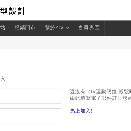
驛站
經銷門市
關於ZIV
會員專區
登入
ZIV運動眼鏡 會員
還沒有 ZIV運動眼鏡 帳號
由此填寫電子郵件註冊您的 
馬上加入!