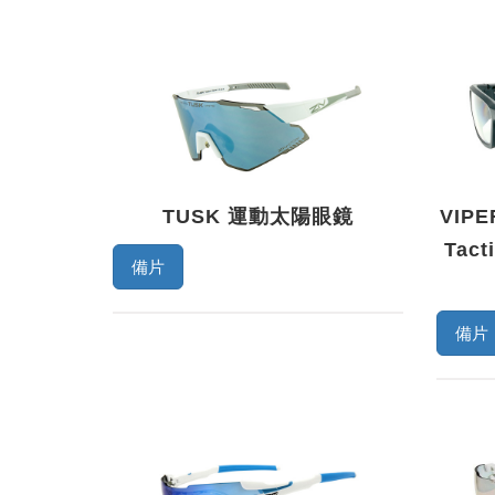
TUSK 運動太陽眼鏡
VIP
Tact
備片
備片