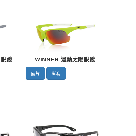
用眼鏡
WINNER 運動太陽眼鏡
備片
腳套