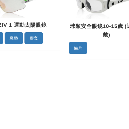
ZIV 1 運動太陽眼鏡
球類安全眼鏡10-15歲 
戴)
鼻墊
腳套
備片