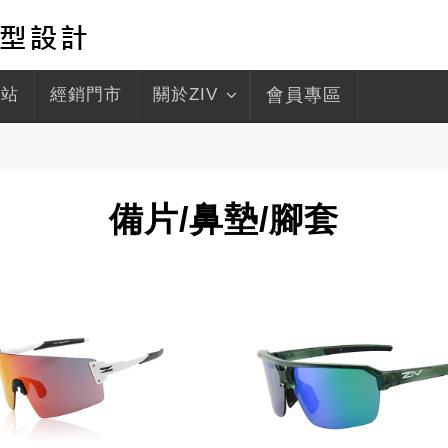
驛站
經銷門市
關於ZIV
會員專區
備片/鼻墊/腳套