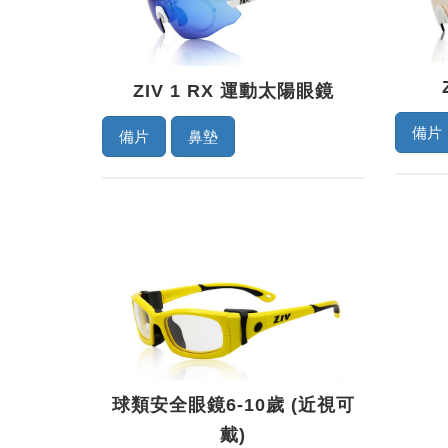
ZIV 1 RX 運動太陽眼鏡
備片
備片
鼻墊
球類安全眼鏡6-10歲 (近視可
戴)