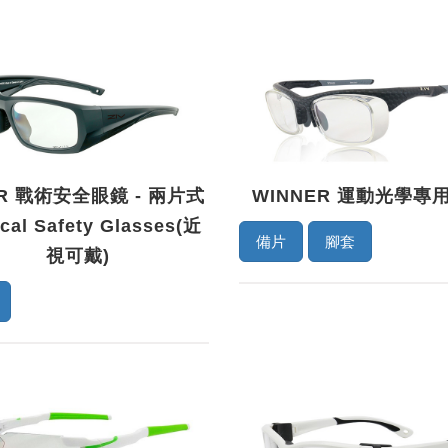
ER 戰術安全眼鏡 - 兩片式
WINNER 運動光學專
ical Safety Glasses(近
備片
腳套
視可戴)