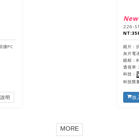
New
226-S
NT:35
防撞PC
鏡片：抗
灰片電
鏡框：
透視率：C
科技：
科技限量款
品說明
放
MORE