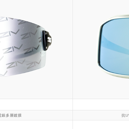
片電銀多層鍍膜
抗U