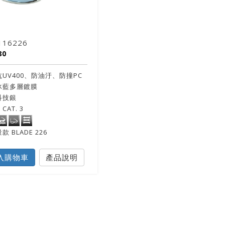
116226
80
UV400、防油汙、防撞PC
冰藍多層鍍膜
科技銀
AT. 3
 BLADE 226
入購物車
產品說明