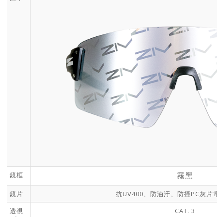
鏡框
霧黑
鏡片
抗UV400、防油汙、防撞PC灰
透視
CAT. 3