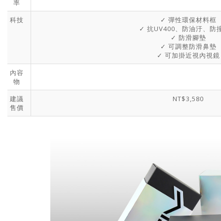
率
科技
✓ 彈性環保材料框
✓ 抗UV400、防油汙、防
✓ 防滑腳墊
✓ 可調整防滑鼻墊
✓ 可加掛近視內視鏡
內容
物
建議
NT$3,580
售價